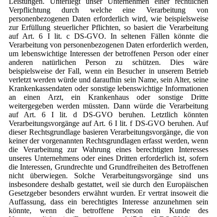
Leistungen. Unterliegt unser Unternehmen einer rechtlichen
Verpflichtung durch welche eine Verarbeitung von
personenbezogenen Daten erforderlich wird, wie beispielsweise
zur Erfüllung steuerlicher Pflichten, so basiert die Verarbeitung
auf Art. 6 I lit. c DS-GVO. In seltenen Fällen könnte die
Verarbeitung von personenbezogenen Daten erforderlich werden,
um lebenswichtige Interessen der betroffenen Person oder einer
anderen natürlichen Person zu schützen. Dies wäre
beispielsweise der Fall, wenn ein Besucher in unserem Betrieb
verletzt werden würde und daraufhin sein Name, sein Alter, seine
Krankenkassendaten oder sonstige lebenswichtige Informationen
an einen Arzt, ein Krankenhaus oder sonstige Dritte
weitergegeben werden müssten. Dann würde die Verarbeitung
auf Art. 6 I lit. d DS-GVO beruhen. Letztlich könnten
Verarbeitungsvorgänge auf Art. 6 I lit. f DS-GVO beruhen. Auf
dieser Rechtsgrundlage basieren Verarbeitungsvorgänge, die von
keiner der vorgenannten Rechtsgrundlagen erfasst werden, wenn
die Verarbeitung zur Wahrung eines berechtigten Interesses
unseres Unternehmens oder eines Dritten erforderlich ist, sofern
die Interessen, Grundrechte und Grundfreiheiten des Betroffenen
nicht überwiegen. Solche Verarbeitungsvorgänge sind uns
insbesondere deshalb gestattet, weil sie durch den Europäischen
Gesetzgeber besonders erwähnt wurden. Er vertrat insoweit die
Auffassung, dass ein berechtigtes Interesse anzunehmen sein
könnte, wenn die betroffene Person ein Kunde des